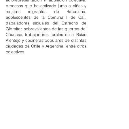
autorepresentación y fabulación colectiva,
procesos que ha activado junto a niñas y
mujeres migrantes de Barcelona,
adolescentes de la Comuna I de Cali,
trabajadoras sexuales del Estrecho de
Gibraltar, sobrevivientes de las guerras del
Cáucaso, trabajadores rurales en el Baixo
Alentejo y cocineras populares de distintas
ciudades de Chile y Argentina, entre otros
colectivos.
​
Trabaja en constante movimiento,
construyendo puentes entre ciudades y
diversos grupos de personas, con especial
interés en la creación situada y el
intercambio con creadoras de diferentes
orígenes y formaciones. Es artista invitado
habitual de distintos festivales y centros de
creación de Europa y Latinoamérica.
Ha trabajado como curador de diferentes
teatros y programas de creación.
Actualmente trabaja como responsable de