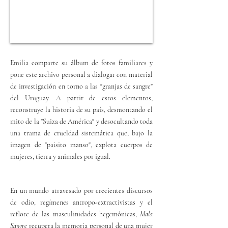
Emilia comparte su álbum de fotos familiares y
pone este archivo personal a dialogar con material
de investigación en torno a las "granjas de sangre"
del Uruguay. A partir de estos elementos,
reconstruye la historia de su país, desmontando el
mito de la "Suiza de América" y desocultando toda
una trama de crueldad sistemática que, bajo la
imagen de "paisito manso", explota cuerpos de
mujeres, tierra y animales por igual.
En un mundo atravesado por crecientes discursos
de odio, regímenes antropo-extractivistas y el
reflote de las masculinidades hegemónicas,
Mala
Sangre
recupera la memoria personal de una mujer