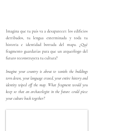
Imagina que tu país va a desaparecer: los edificios
derribados, tu lengua exterminada y toda tu
historia e identidad borrada del mapa. ¿Qué
fragmento guardarías para que un arqueólogo del
futuro reconstruyera tu cultura?
Imagine your country is about to vanish: the buildings
torn down, your language erased, your entire history and
identity wiped off the map. What fragment would you
keep so that an archaeologist in the future could piece
your culture back together?